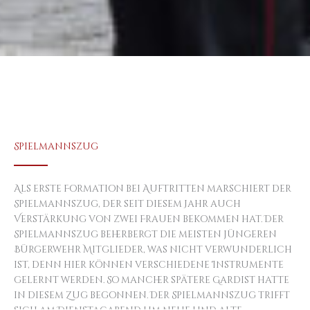
Spielmannszug
Als erste Formation bei Auftritten marschiert der
Spielmannszug, der seit diesem Jahr auch
Verstärkung von zwei Frauen bekommen hat. Der
Spielmannszug beherbergt die meisten jüngeren
Bürgerwehr Mitglieder, was nicht verwunderlich
ist, denn hier können verschiedene Instrumente
gelernt werden. So mancher spätere Gardist hatte
in diesem Zug begonnen. Der Spielmannszug trifft